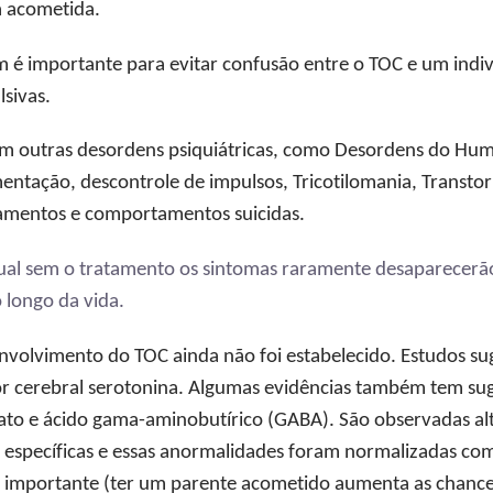
a acometida.
m é importante para evitar confusão entre o TOC e um indi
lsivas.
m outras desordens psiquiátricas, como Desordens do Hum
ntação, descontrole de impulsos, Tricotilomania, Transtor
samentos e comportamentos suicidas.
al sem o tratamento os sintomas raramente desaparecerão
 longo da vida.
envolvimento do TOC ainda não foi estabelecido. Estudos s
r cerebral serotonina. Algumas evidências também tem su
o e ácido gama-aminobutírico (GABA). São observadas alter
 específicas e essas anormalidades foram normalizadas co
a importante (ter um parente acometido aumenta as chance